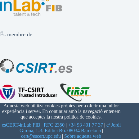
És membre de
Aquesta web utilitza cookies pròpies per a oferir una millor
experiència i servei. En continuar amb la navegació entenem
que acceptes la nostra política de cookies.
esCERT-inLab FIB
|
RFC 2350
|
+34 93 401 77 37
|
c/ Jordi
Girona, 1-3. Edifici B6. 08034 Barcelona
|
ude.cpu.trecse@trec
|
Sobre aquesta web